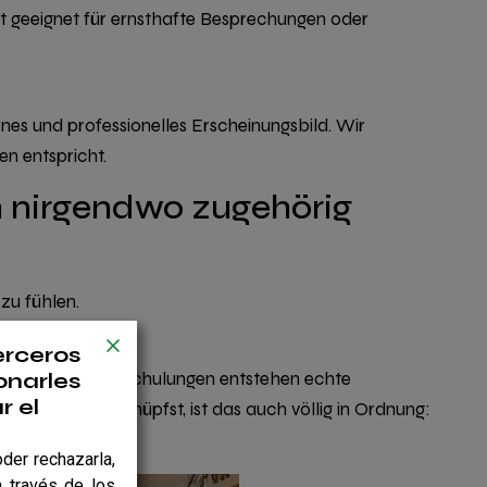
t geeignet für ernsthafte Besprechungen oder
nes und professionelles Erscheinungsbild. Wir
n entspricht.
h nirgendwo zugehörig
zu fühlen.
erceros
nts bis hin zu Schulungen entstehen echte
onarles
r el
erne Kontakte knüpfst, ist das auch völlig in Ordnung:
der rechazarla,
 través de los