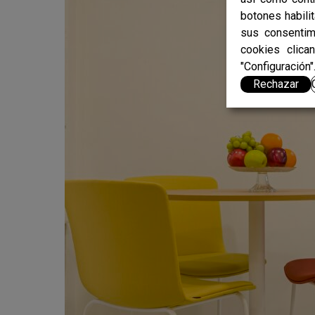
botones habili
sus consentim
cookies clica
"Configuración"
Rechazar