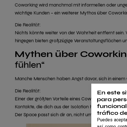
Coworking wird manchmal mit informellen oder ungez
wichtige Kunden – ein weiterer Mythos über Coworki
Die Realität:
Nichts könnte weiter von der Wahrheit entfernt sein.
hingegen bieten großzügige Veranstaltungsflächen u
Mythen über Coworki
fühlen“
Manche Menschen haben Angst davor, sich in einem C
Die Realität:
En este s
Einer der größten Vorteile eines Coworking-Spaces is
para pers
funcional
Kontakte, die dich aus der Isolation holen und dich z
tráfico d
Der Space passt sich dir an, nicht umgekehrt.
Puedes aceptar
así como cont