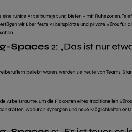
ie eine ruhige Arbeitsumgebung bieten – mit Ruhezonen, Tel
verfügen wir über
feste Arbeitsplätze und private Büros
für al
schen.
ng-Spaces
2: „Das ist nur etw
iberuflern beliebt waren, werden sie heute von
Teams, Star
nde Arbeitsräume,
um die Fixkosten eines traditionellen Büro
n Fachkräften, wodurch Synergien und neue Möglichkeiten ent
ng-Spaces
3: „Es ist teuer, es 