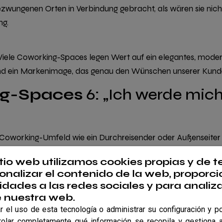
wungenen Orten in Verbindung gebracht, als wären sie nich
ng.
 Viele Coworking-Spaces legen Wert auf ein elegantes, moder
nd ein Markenimage, das genau den Wünschen unserer Kunde
ng-Spaces
6: „Ich werde mic
oworking-Umfeld wie ein Durchreisender oder Außenseiter 
itio web utilizamos cookies propias y de t
t die
Gemeinschaft
. Von gemeinsamen Kaffeepausen über Eve
onalizar el contenido de la web, proporci
idades a las redes sociales y para analiza
u persönlichem Wachstum inspirieren. Und wenn du nicht so g
e nuestra web.
 el uso de esta tecnología o administrar su configuración y po
rolar completamente qué información se recopila y gestiona a