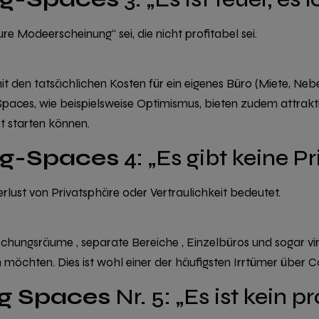
ure Modeerscheinung“ sei, die nicht profitabel sei.
 den tatsächlichen Kosten für ein eigenes Büro (Miete, Nebe
Spaces, wie beispielsweise Optimismus,
bieten zudem attrakt
t starten können.
ng-Spaces
4: „Es gibt keine P
ust von Privatsphäre oder Vertraulichkeit bedeutet.
rechungsräume
,
separate Bereiche
,
Einzelbüros
und sogar
vi
n möchten. Dies ist wohl einer der häufigsten Irrtümer über 
g Spaces
Nr. 5: „Es ist kein p