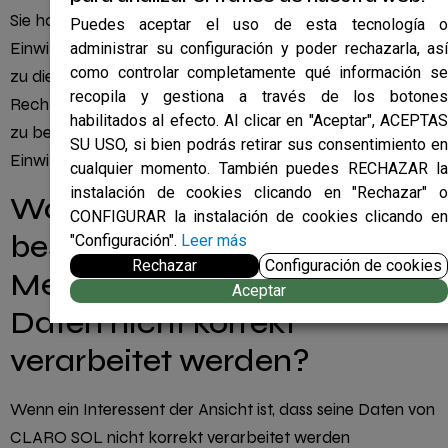
Sie haben die Möglichkeit und das Recht, Ihre
Puedes aceptar el uso de esta tecnología o
Einwilligung für jeden Zweck zu widerrufen.
administrar su configuración y poder rechazarla, así
como controlar completamente qué información se
zu diesem Zeitpunkt gewährte Spezifität, ohne die
recopila y gestiona a través de los botones
Rechtmäßigkeit der Behandlung auf der Grundlage des
habilitados al efecto. Al clicar en "Aceptar", ACEPTAS
zu beeinträchtigen
SU USO, si bien podrás retirar sus consentimiento en
Einwilligung vor ihrem Widerruf einholen.
cualquier momento. También puedes RECHAZAR la
instalación de cookies clicando en "Rechazar" o
Wo kann ich mich
CONFIGURAR la instalación de cookies clicando en
beschweren, wenn ich der
"Configuración".
Leer más
Rechazar
Configuración de cookies
Meinung bin, dass meine
Aceptar
Daten nicht korrekt
verarbeitet werden?
Wenn ein Interessent der Ansicht ist, dass seine Daten von
CLARO SOL nicht korrekt verarbeitet werden