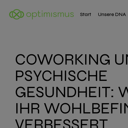
Start
Unsere DNA
COWORKING U
PSYCHISCHE
GESUNDHEIT: W
IHR WOHLBEFI
VERBESSERT