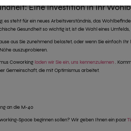
dheit: Eine Investition in Ihr Wohl
; es steht für ein neues Arbeitsverständnis, das Wohlbefind
chische Gesundheit so wichtig ist, ist die Wahl eines Umfelds,
use aus Sie zunehmend belastet, oder wenn Sie einfach Ihr b
r Nähe auszuprobieren.
ismus Coworking
laden wir Sie ein, uns kennenzulernen
. Komme
ner Gemeinschaft, die mit Optimismus arbeitet.
ung an die M-40
Coworking-Space beginnen sollen? Wir geben Ihnen ein paar
T