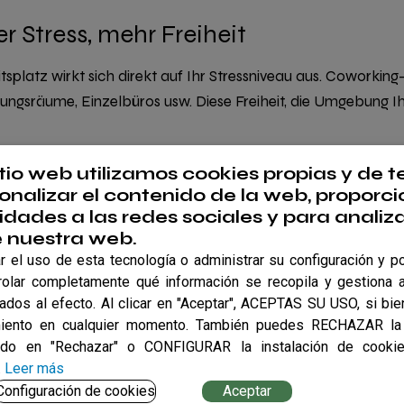
er Stress, mehr Freiheit
itsplatz wirkt sich direkt auf Ihr Stressniveau aus. Coworki
chungsräume, Einzelbüros usw. Diese Freiheit, die Umgebung 
em Chef oder einem starren Zeitplan sowie die Möglichkeit, d
itio web utilizamos cookies propias y de t
onalizar el contenido de la web, proporci
idades a las redes sociales y para analiza
e nuestra web.
 el uso de esta tecnología o administrar su configuración y po
chreibtische und WLAN; sie fördern auch die Gemeinschaft.
rolar completamente qué información se recopila y gestiona a
it gehören in vielen Zentren zum Alltag. Diese Angebote stä
tados al efecto. Al clicar en "Aceptar", ACEPTAS SU USO, si bien
iento en cualquier momento. También puedes RECHAZAR la 
ndo en "Rechazar" o CONFIGURAR la instalación de cooki
st, begegnet man Herausforderungen anders. Der Austausch 
.
Leer más
rapeutische Wirkung.
Configuración de cookies
Aceptar