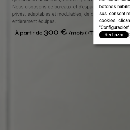
botones habili
Nous disposons de bureaux et d’espaces de travail
sus consentim
privés, adaptables et modulables, de différentes tailles e
cookies clica
entièrement équipés.
"Configuración"
300 €
À partir de
/mois (+TVA)
Contac
Rechazar