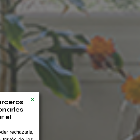
erceros
onarles
r el
der rechazarla,
 través de los