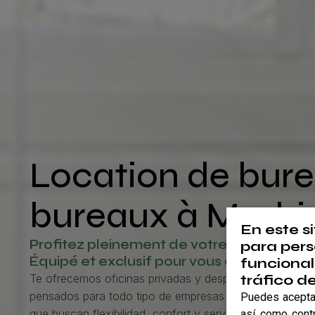
Location de bure
bureaux à Madri
En este s
Profitez pleinement de votre espace
para pers
Équipé et exclusif pour vous ou votre équi
funcional
tráfico d
Te ofrecemos oficinas privadas y despachos individual
pensados para todo tipo de empresas y profesionales
Puedes aceptar
que buscan flexibilidad, confort y servicios integrales.
así como cont