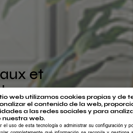
aux et
d
itio web utilizamos cookies propias y de t
onalizar el contenido de la web, proporci
pe.
idades a las redes sociales y para analiza
e nuestra web.
es
 el uso de esta tecnología o administrar su configuración y po
rolar completamente qué información se recopila y gestiona a